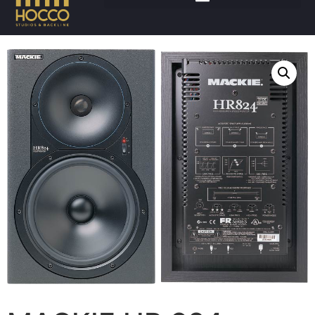
Accueil
/
Son
/
Enceintes
/ MACKIE HR 824