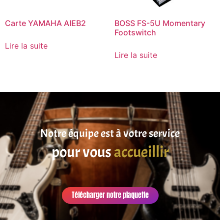
Carte YAMAHA AIEB2
BOSS FS-5U Momentary
Footswitch
Lire la suite
Lire la suite
Notre équipe est à votre service
pour vous
accueillir
Télécharger notre plaquette