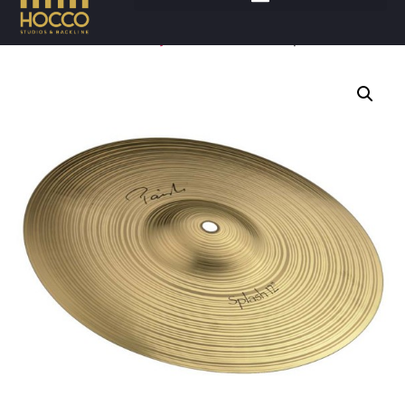
Accueil
/
Batteries
/
Cymbales
/ PAISTE Splash