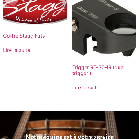
Coffre Stagg Futs
Lire la suite
Trigger RT-30HR (dual
trigger )
Lire la suite
Notre équipe est à votre service