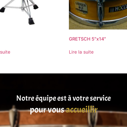
GRETSCH 5″x14″
 suite
Lire la suite
Notre équipe est à votre service
satisfaire
pour vous
accueillir