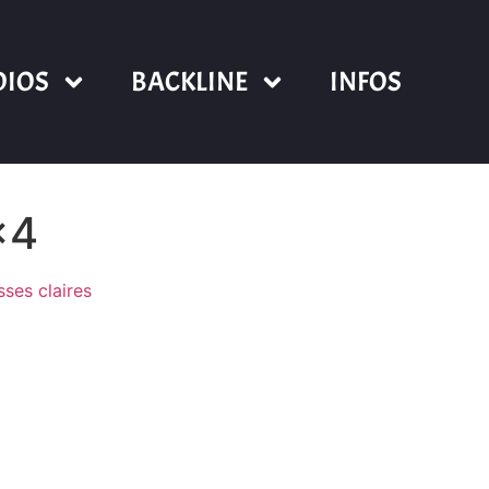
DIOS
BACKLINE
INFOS
×4
sses claires