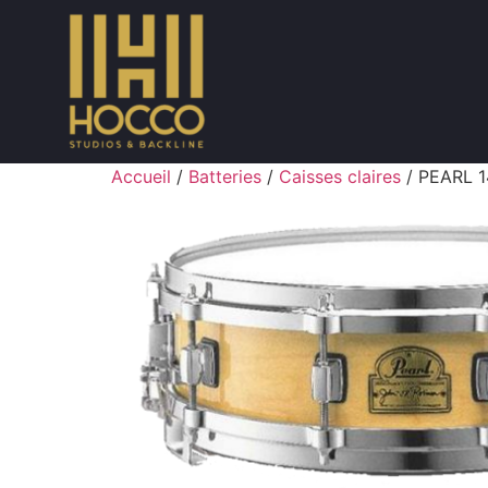
Accueil
/
Batteries
/
Caisses claires
/ PEARL 