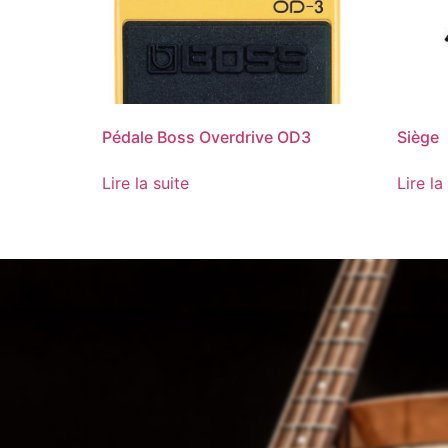
Pédale Boss Overdrive OD3
Siège
Lire la suite
Lire la