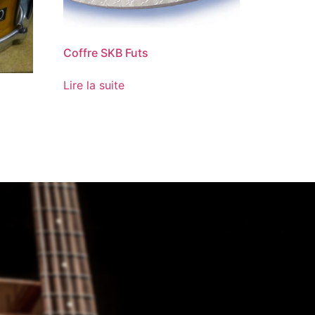
Coffre SKB Futs
Lire la suite