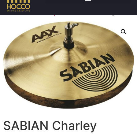
Accueil
/
Batteries
/
Cymbales
/ SABIAN Charley
SABIAN Charley