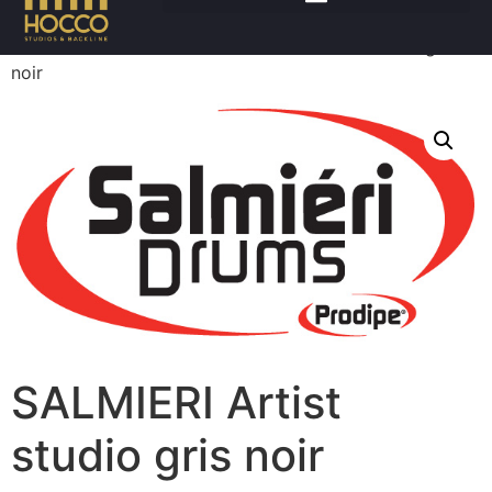
Accueil
/
Batteries
/
Futs
/ SALMIERI Artist studio gris
noir
SALMIERI Artist
studio gris noir