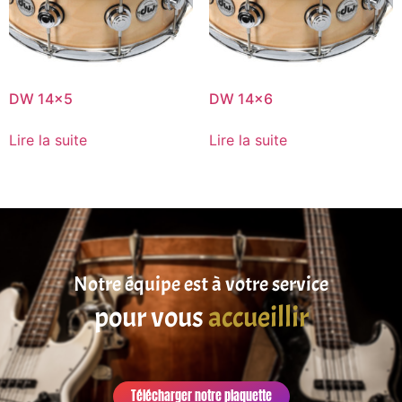
DW 14×5
DW 14×6
Lire la suite
Lire la suite
Notre équipe est à votre service
pour vous
accueillir
Télécharger notre plaquette