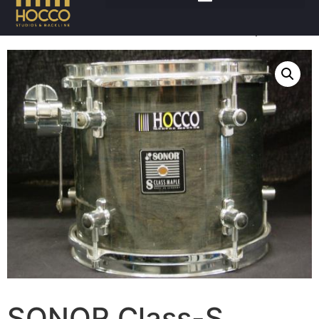
Accueil
/
Batteries
/
Futs
/ SONOR Class-S maple noire
SONOR Class-S