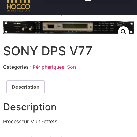
Accueil
/
Son
/
Périphériques
/ SONY DPS V77
SONY DPS V77
Catégories :
Périphériques
,
Son
Description
Description
Processeur Multi-effets