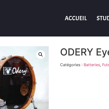
ACCUEIL
STU
ODERY Eye
Catégories :
Batteries
,
Fut