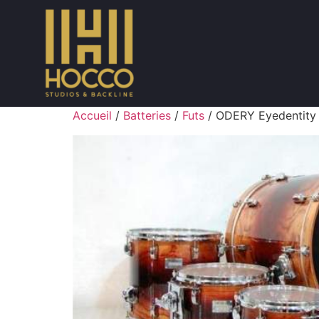
Accueil
/
Batteries
/
Futs
/ ODERY Eyedentity