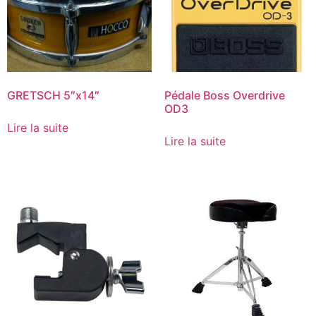
GRETSCH 5″x14″
Pédale Boss Overdrive
OD3
Lire la suite
Lire la suite