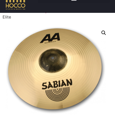
Accueil
/
Batteries
/
Cymbales
/ SABIAN Ride Artisan
Elite